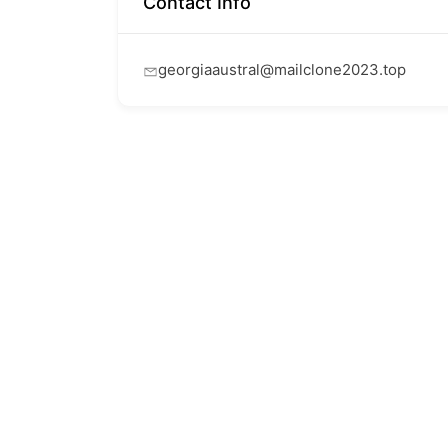
Contact Info
georgiaaustral@mailclone2023.top