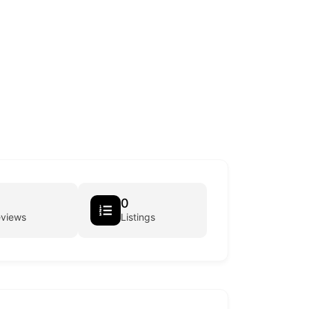
0
eviews
Listings