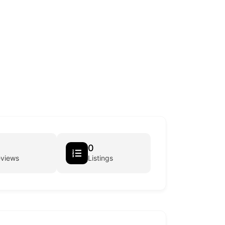
0
eviews
Listings