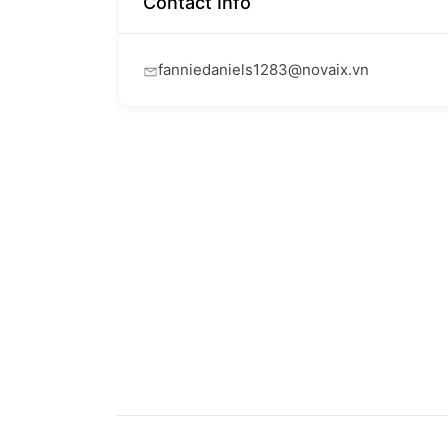
Contact Info
fanniedaniels1283@novaix.vn