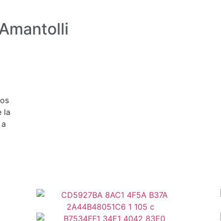
 Amantolli
tos
 la
 a